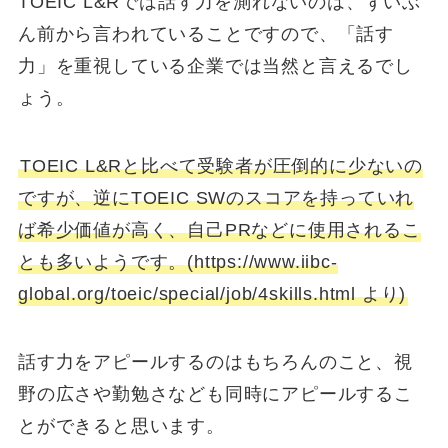
TOEIC L&Rでは話す力を測れないのは、ずいぶ
ん前から言われていることですので、「話す
力」を重視している企業では当然と言えるでし
ょう。
TOEIC L&Rと比べて受験者が圧倒的に少ないの
ですが、逆にTOEIC SWのスコアを持っていれ
ば希少価値が高く、自己PRなどに使用されるこ
とも多いようです。(https://www.iibc-
global.org/toeic/special/job/4skills.html より)
話す力をアピールするのはもちろんのこと、視
野の広さや勤勉さなども同時にアピールするこ
とができると思います。