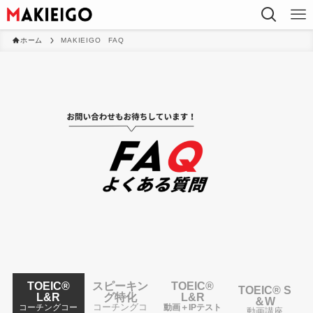
ホーム
MAKIEIGO FAQ
TOEIC®
スピーキン
TOEIC®
TOEIC® S
L&R
グ特化
L&R
＆W
コーチングコ
コーチングコー
動画＋IPテスト
動画講座