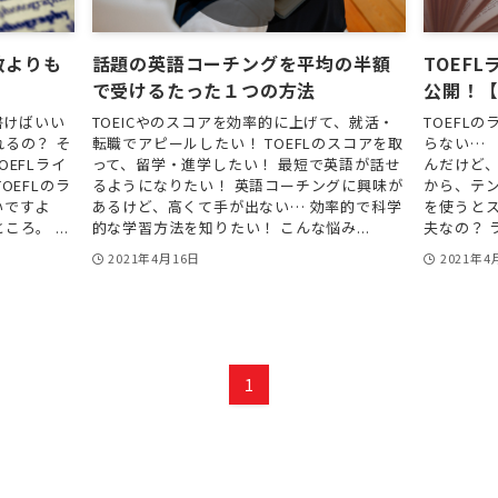
数よりも
話題の英語コーチングを平均の半額
TOEF
で受けるたった１つの方法
公開！
書けばいい
TOEICやのスコアを効率的に上げて、就活・
TOEFL
るの？ そ
転職でアピールしたい！ TOEFLのスコアを取
らない…
EFLライ
って、留学・進学したい！ 最短で英語が話せ
んだけど
OEFLのラ
るようになりたい！ 英語コーチングに興味が
から、テン
いですよ
あるけど、高くて手が出ない… 効率的で科学
を使うと
ろ。 ...
的な学習方法を知りたい！ こんな悩み...
夫なの？ 
2021年4月16日
2021年4
1